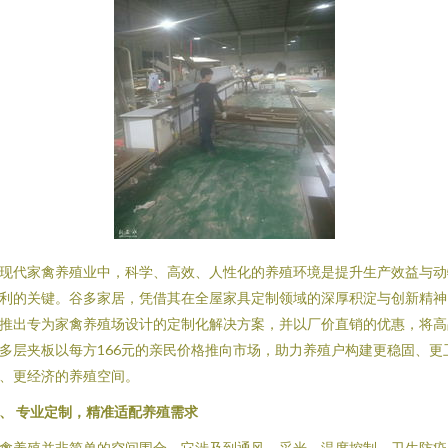
现代家禽养殖业中，科学、高效、人性化的养殖环境是提升生产效益与动
利的关键。谷多家居，凭借其在全屋家具定制领域的深厚积淀与创新精神
推出专为家禽养殖场设计的定制化解决方案，并以厂价直销的优惠，将高
多层夹板以每方166元的亲民价格推向市场，助力养殖户构建更稳固、更
、更经济的养殖空间。
、 专业定制，精准适配养殖需求
禽养殖并非简单的空间围合，它涉及到通风、采光、温度控制、卫生防疫