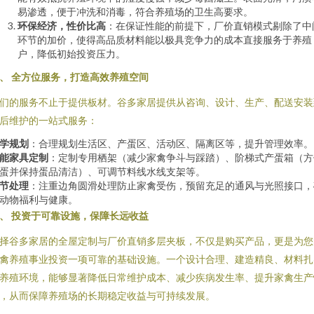
易渗透，便于冲洗和消毒，符合养殖场的卫生高要求。
环保经济，性价比高
：在保证性能的前提下，厂价直销模式剔除了中
环节的加价，使得高品质材料能以极具竞争力的成本直接服务于养殖
户，降低初始投资压力。
、 全方位服务，打造高效养殖空间
们的服务不止于提供板材。谷多家居提供从咨询、设计、生产、配送安装
后维护的一站式服务：
学规划
：合理规划生活区、产蛋区、活动区、隔离区等，提升管理效率。
能家具定制
：定制专用栖架（减少家禽争斗与踩踏）、阶梯式产蛋箱（方
蛋并保持蛋品清洁）、可调节料线水线支架等。
节处理
：注重边角圆滑处理防止家禽受伤，预留充足的通风与光照接口，
动物福利与健康。
、 投资于可靠设施，保障长远收益
择谷多家居的全屋定制与厂价直销多层夹板，不仅是购买产品，更是为您
禽养殖事业投资一项可靠的基础设施。一个设计合理、建造精良、材料扎
养殖环境，能够显著降低日常维护成本、减少疾病发生率、提升家禽生产
，从而保障养殖场的长期稳定收益与可持续发展。