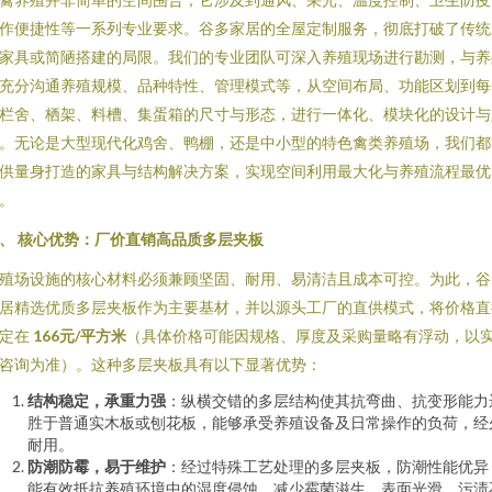
作便捷性等一系列专业要求。谷多家居的全屋定制服务，彻底打破了传统
家具或简陋搭建的局限。我们的专业团队可深入养殖现场进行勘测，与养
充分沟通养殖规模、品种特性、管理模式等，从空间布局、功能区划到每
栏舍、栖架、料槽、集蛋箱的尺寸与形态，进行一体化、模块化的设计与
。无论是大型现代化鸡舍、鸭棚，还是中小型的特色禽类养殖场，我们都
供量身打造的家具与结构解决方案，实现空间利用最大化与养殖流程最优
。
、 核心优势：厂价直销高品质多层夹板
殖场设施的核心材料必须兼顾坚固、耐用、易清洁且成本可控。为此，谷
居精选优质多层夹板作为主要基材，并以源头工厂的直供模式，将价格直
定在
166元/平方米
（具体价格可能因规格、厚度及采购量略有浮动，以
咨询为准）。这种多层夹板具有以下显著优势：
结构稳定，承重力强
：纵横交错的多层结构使其抗弯曲、抗变形能力
胜于普通实木板或刨花板，能够承受养殖设备及日常操作的负荷，经
耐用。
防潮防霉，易于维护
：经过特殊工艺处理的多层夹板，防潮性能优异
能有效抵抗养殖环境中的湿度侵蚀，减少霉菌滋生。表面光滑，污渍