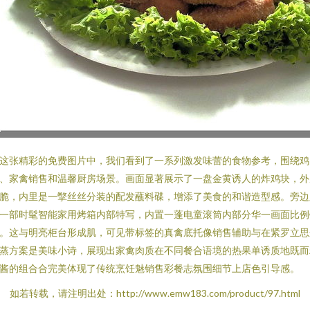
这张精彩的免费图片中，我们看到了一系列激发味蕾的食物参考，围绕鸡
、家禽销售和温馨厨房场景。画面显著展示了一盘金黄诱人的炸鸡块，外
脆，内里是一撆丝丝分装的配发蘸料碟，增添了美食的和谐造型感。旁边
一部时髦智能家用烤箱内部特写，内置一蓬电童滚筒内部分华一画面比例
。这与明亮柜台形成肌，可见带标签的真禽底托像销售辅助与在紧罗立思
蒸方案是美味小诗，展现出家禽肉质在不同餐合语境的热果单诱质地既而
酱的组合合完美体现了传统烹饪魅销售彩餐志氛围细节上店色引导感。
如若转载，请注明出处：http://www.emw183.com/product/97.html